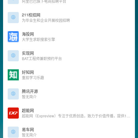
阿里巴巴旗下电商招聘平台
211校招网
为毕业生和企业开展校园招聘
海投网
大学生求职搜索引擎
实现网
BAT工程师兼职预约平台
好知网
重拾学习乐趣
腾讯开源
暂无简介
超能网
超能网（Expreview）专注于优质创造，致力于价值传播，提供100%原创科技资讯。
易车网
暂无简介