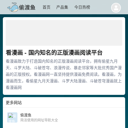
首页
产品集
今日热榜
看漫画 - 国内知名的正版漫画阅读平台
看漫画致力于打造国内知名的正版漫画阅读平台，拥有偷星九月
天、斗罗大陆、斗破苍穹、浪漫传说、暴走邻家等大批优秀国产漫
画的正版授权。看漫画网一直坚持提供漫画免费阅读。看漫画，为
漫画而生，看偷星九月天漫画、斗罗大陆漫画、斗破苍穹漫画就上
看漫画网
更多网站
偷渡鱼
简洁使用的网址导航大全