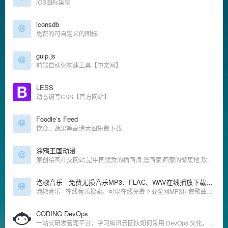
iOS图标集锦
iconsdb
免费的可自定义的图标
gulp.js
前端自动化构建工具【中文网】
LESS
动态编写CSS【官方网站】
Foodie’s Feed
饮食、蔬果等高清大图免费下载
涂鸦王国动漫
原创绘画社交网站,是中国优秀的插画师,漫画家,画家的聚集地,欢迎进入插画师的王国!
泡椒音乐 - 免费无损音乐MP3、FLAC、WAV在线播放下载网站
泡椒音乐 - 在线音乐搜索，可以在线免费下载全网MP3付费歌曲、流行音乐、经典老歌等。曲库完整，更新迅速，试听流畅，支持高品质|无损音质
CODING DevOps
一站式研发管理平台，学习腾讯云团队如何采用 DevOps 文化，了解 DevOps 的做法和 DevOps 好处，使研发团队在云端高效协同，实践敏捷开发与 DevOps，提升软件交付质量与速度。