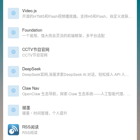
Video.js
开源的HTMl5和Flash视频播放器。支持H5和Flash，自定义皮肤，插件，字母，组件，多语言
Foundation
一个易用、强大而且灵活的前端框架，多平台适配
CCTV节目官网
CCTV节目官网
DeepSeek
DeepSeek官网,深度求索DeepSeek AI 对话，轻松接入 API 人工智能底层模型, 开源模型, LLM, DeepSeek, DeepSeek Coder
Claw Nav
OpenClaw 生态导航，探索 Claw 生态系统——人工智能代理、工具等等
褪墨
褪墨・时间管理，个人提升
RSS阅读
RSS阅读