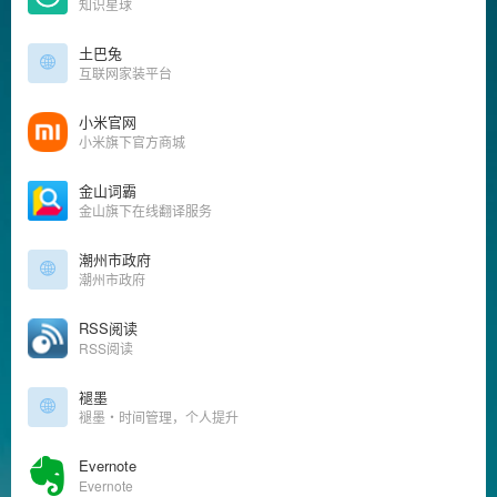
知识星球
土巴兔
互联网家装平台
小米官网
小米旗下官方商城
金山词霸
金山旗下在线翻译服务
潮州市政府
潮州市政府
RSS阅读
RSS阅读
褪墨
褪墨・时间管理，个人提升
Evernote
Evernote