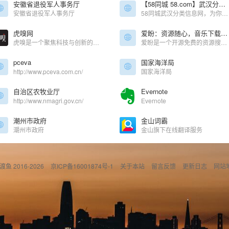
安徽省退役军人事务厅
【58同城 58.com】武汉分类信息 - 本地 免费 高效
安徽省退役军人事务厅
58同城武汉分类信息网，为你提供房产、招聘、黄页、团购、交友、二手、宠物、车辆、周边游等海量分类信息，充分满足您免费查看/发布信息的需求。武汉58同城，专业的分类信息网。
虎嗅网
爱盼：资源随心，音乐下载与影视聚合平台
虎嗅是一个聚焦科技与创新的资讯平台，致力于为一切热爱思考与发现的用户，提供有效率的信息服务。内容包含前沿科技、汽车、消费、商业、医疗、健康、社会文化、金融财经、出海、国际热点、游戏、娱乐、3C数码、书影音等
爱盼是一个开源免费的资源搜索平台，提供网盘、音乐、影视等多种资源，一站式服务，供学习使用。
pceva
国家海洋局
http://www.pceva.com.cn/
国家海洋局
自治区农牧业厅
Evernote
http://www.nmagri.gov.cn/
Evernote
潮州市政府
金山词霸
潮州市政府
金山旗下在线翻译服务
偷渡鱼 2016-2026
京ICP备16001874号-1
关于本站
留言反馈
更新日志
网站