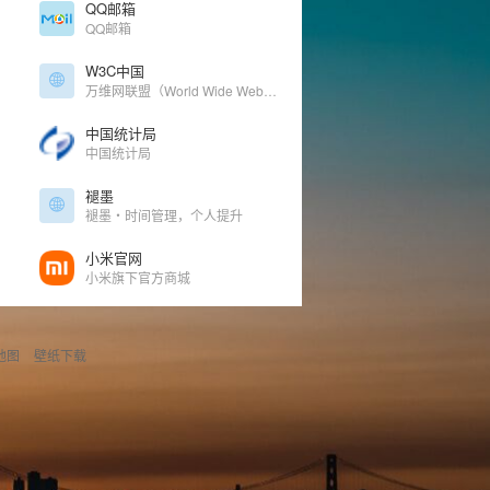
QQ邮箱
QQ邮箱
W3C中国
万维网联盟（World Wide Web Consortium, W3C）中文网
中国统计局
中国统计局
褪墨
褪墨・时间管理，个人提升
小米官网
小米旗下官方商城
地图
壁纸下载