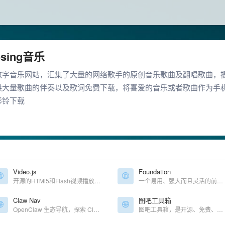
5sing音乐
数字音乐网站，汇集了大量的网络歌手的原创音乐歌曲及翻唱歌曲，
供大量歌曲的伴奏以及歌词免费下载，将喜爱的音乐或者歌曲作为手
彩铃下载
Video.js
Foundation
开源的HTMl5和Flash视频播放器。支持H5和Flash，自定义皮肤，插件，字母，组件，多语言
一个易用、强大而且灵活的前端框架，多平台适配
Claw Nav
图吧工具箱
OpenClaw 生态导航，探索 Claw 生态系统——人工智能代理、工具等等
图吧工具箱，是开源、免费、绿色、纯净的硬件检测工具合集，专为所有计算机硬件极客、DIY爱好者、各路大神及小白制作。集成大量常见硬件检测、评分工具，一键下载、方便使用。专业 · 专注于收集各种硬件检测、评分、测试工具，常见工具均有收集。