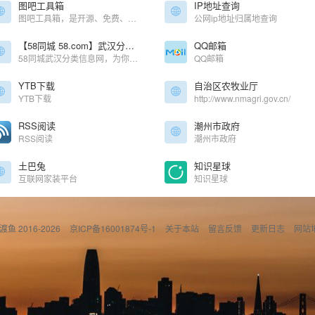
图吧工具箱
IP地址查询
图吧工具箱，是开源、免费、绿色、纯净的硬件检测工具合集，专为所有计算机硬件极客、DIY爱好者、各路大神及小白制作。集成大量常见硬件检测、评分工具，一键下载、方便使用。专业 · 专注于收集各种硬件检测、评分、测试工具，常见工具均有收集。
公网ip地址归属地查询
【58同城 58.com】武汉分类信息 - 本地 免费 高效
QQ邮箱
58同城武汉分类信息网，为你提供房产、招聘、黄页、团购、交友、二手、宠物、车辆、周边游等海量分类信息，充分满足您免费查看/发布信息的需求。武汉58同城，专业的分类信息网。
QQ邮箱
YTB下载
自治区农牧业厅
YTB下载
http://www.nmagri.gov.cn/
RSS阅读
潮州市政府
RSS阅读
潮州市政府
土巴兔
知识星球
互联网家装平台
知识星球
偷渡鱼 2016-2026
京ICP备16001874号-1
关于本站
留言反馈
更新日志
网站