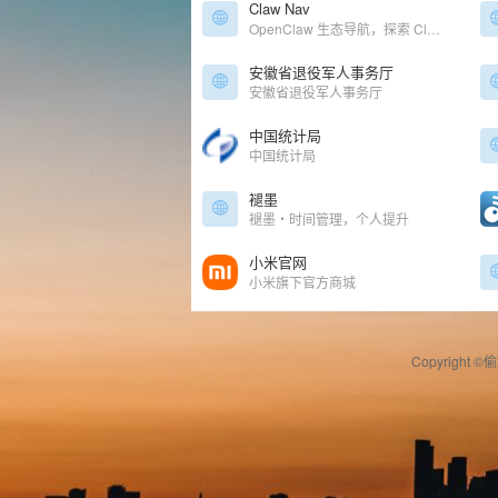
Claw Nav
OpenClaw 生态导航，探索 Claw 生态系统——人工智能代理、工具等等
安徽省退役军人事务厅
安徽省退役军人事务厅
中国统计局
中国统计局
褪墨
褪墨・时间管理，个人提升
小米官网
小米旗下官方商城
Copyright ©