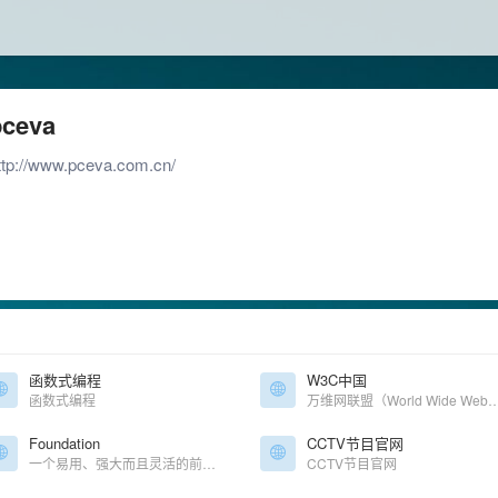
pceva
ttp://www.pceva.com.cn/
函数式编程
W3C中国
函数式编程
万维网联盟（World Wide Web Consortiu
Foundation
CCTV节目官网
一个易用、强大而且灵活的前端框架，多平台适配
CCTV节目官网