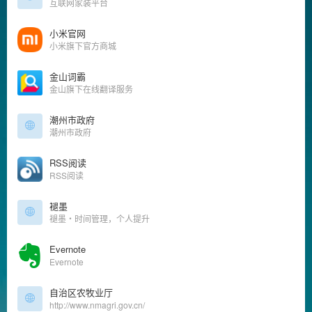
互联网家装平台
小米官网
小米旗下官方商城
金山词霸
金山旗下在线翻译服务
潮州市政府
潮州市政府
RSS阅读
RSS阅读
褪墨
褪墨・时间管理，个人提升
Evernote
Evernote
自治区农牧业厅
http://www.nmagri.gov.cn/