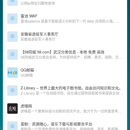
公网ip地址归属地查询
雷池 WAF
雷池safeline 是基于智能语义分析的下一代 Web 应用防火墙。语义分析算法，有效保卫网站安全，首创语义分析算法，突破传统规则算法的极限，精准检测、低误报、难绕过。高性能、高并发、高可用性无规则引擎，线性安全检测算法。
安徽省退役军人事务厅
安徽省退役军人事务厅
【58同城 58.com】武汉分类信息 - 本地 免费 高效
58同城武汉分类信息网，为你提供房产、招聘、黄页、团购、交友、二手、宠物、车辆、周边游等海量分类信息，充分满足您免费查看/发布信息的需求。武汉58同城，专业的分类信息网。
QQ邮箱
QQ邮箱
Z-Library – 世界上最大的电子图书馆。自由访问知识和文化。
Z-Library 是一个在线图书馆，旨在通过提供获取图书来提高全球教育水平。我们认为，在人类历史上，书籍一直是宝贵的知识来源，因此我们的目标是为有需要的人提供免费获取文学作品的机会。
虎嗅网
虎嗅是一个聚焦科技与创新的资讯平台，致力于为一切热爱思考与发现的用户，提供有效率的信息服务。内容包含前沿科技、汽车、消费、商业、医疗、健康、社会文化、金融财经、出海、国际热点、游戏、娱乐、3C数码、书影音等
爱盼：资源随心，音乐下载与影视聚合平台
爱盼是一个开源免费的资源搜索平台，提供网盘、音乐、影视等多种资源，一站式服务，供学习使用。