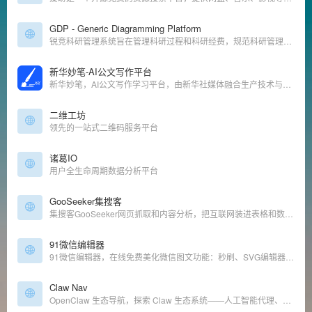
GDP - Generic Diagramming Platform
锐竞科研管理系统旨在管理科研过程和科研经费，规范科研管理。方便科研项目负责人及时准确了解项目相关使用情况和经费使用情况，打破科研信息孤岛，为科研管理者和单位领导及时准确查询统计相关科研统计数据。同时，结合互联网思维，打造科研数据中台，为科研行业赋能，提供学术协作与共享平台。
新华妙笔-AI公文写作平台
新华妙笔，AI公文写作学习平台，由新华社媒体融合生产技术与系统国家重点实验室与博特智能公司联合研发。集查、写、审、问、学一体，集合了范文参考资料、写作素材、智能写作、校对纠错、润色续写等特色功能。帮助公务员、事业单位人员、国企人员的机关公文写作场景，快速拟稿，降低内容风险，擅长工作总结、竞聘材料、发言稿、工作简报等材料等智能写作。
二维工坊
领先的一站式二维码服务平台
诸葛IO
用户全生命周期数据分析平台
GooSeeker集搜客
集搜客GooSeeker网页抓取和内容分析，把互联网装进表格和数据库，文本分词情感分析，Mac 版爬虫，分享规则，微博内容分析。
91微信编辑器
91微信编辑器，在线免费美化微信图文功能：秒刷、SVG编辑器、二维码生成器、微信采集、OCR文字识别、网页配色、在线图片压缩等，轻松美化微信图文样式。
Claw Nav
OpenClaw 生态导航，探索 Claw 生态系统——人工智能代理、工具等等