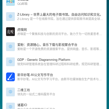
QQ邮箱
Z-Library – 世界上最大的电子图书馆。自由访问知识和文化。
Z-Library 是一个在线图书馆，旨在通过提供获取图书来提高全球教育水平。我们认为，在人类历史上，书籍一直是宝贵的知识来源，因此我们的目标是为有需要的人提供免费获取文学作品的机会。
虎嗅网
虎嗅是一个聚焦科技与创新的资讯平台，致力于为一切热爱思考与发现的用户，提供有效率的信息服务。内容包含前沿科技、汽车、消费、商业、医疗、健康、社会文化、金融财经、出海、国际热点、游戏、娱乐、3C数码、书影音等
爱盼：资源随心，音乐下载与影视聚合平台
爱盼是一个开源免费的资源搜索平台，提供网盘、音乐、影视等多种资源，一站式服务，供学习使用。
GDP - Generic Diagramming Platform
锐竞科研管理系统旨在管理科研过程和科研经费，规范科研管理。方便科研项目负责人及时准确了解项目相关使用情况和经费使用情况，打破科研信息孤岛，为科研管理者和单位领导及时准确查询统计相关科研统计数据。同时，结合互联网思维，打造科研数据中台，为科研行业赋能，提供学术协作与共享平台。
新华妙笔-AI公文写作平台
新华妙笔，AI公文写作学习平台，由新华社媒体融合生产技术与系统国家重点实验室与博特智能公司联合研发。集查、写、审、问、学一体，集合了范文参考资料、写作素材、智能写作、校对纠错、润色续写等特色功能。帮助公务员、事业单位人员、国企人员的机关公文写作场景，快速拟稿，降低内容风险，擅长工作总结、竞聘材料、发言稿、工作简报等材料等智能写作。
二维工坊
领先的一站式二维码服务平台
诸葛IO