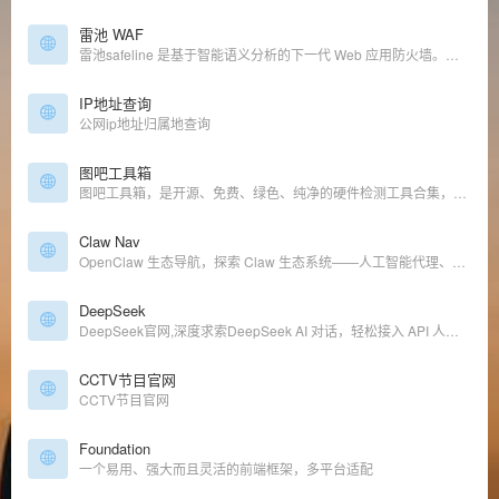
雷池 WAF
雷池safeline 是基于智能语义分析的下一代 Web 应用防火墙。语义分析算法，有效保卫网站安全，首创语义分析算法，突破传统规则算法的极限，精准检测、低误报、难绕过。高性能、高并发、高可用性无规则引擎，线性安全检测算法。
IP地址查询
公网ip地址归属地查询
图吧工具箱
图吧工具箱，是开源、免费、绿色、纯净的硬件检测工具合集，专为所有计算机硬件极客、DIY爱好者、各路大神及小白制作。集成大量常见硬件检测、评分工具，一键下载、方便使用。专业 · 专注于收集各种硬件检测、评分、测试工具，常见工具均有收集。
Claw Nav
OpenClaw 生态导航，探索 Claw 生态系统——人工智能代理、工具等等
DeepSeek
DeepSeek官网,深度求索DeepSeek AI 对话，轻松接入 API 人工智能底层模型, 开源模型, LLM, DeepSeek, DeepSeek Coder
CCTV节目官网
CCTV节目官网
Foundation
一个易用、强大而且灵活的前端框架，多平台适配