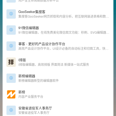
用户全生命周期数据分析平台
GooSeeker集搜客
集搜客GooSeeker网页抓取和内容分析，把互联网装进表格和数据库，文本分词情感分析，Mac 版爬虫，分享规则，微博内容分析。
91微信编辑器
91微信编辑器，在线免费美化微信图文功能：秒刷、SVG编辑器、二维码生成器、微信采集、OCR文字识别、网页配色、在线图片压缩等，轻松美化微信图文样式。
摹客 - 更好的产品设计协作平台
高效产品设计协作平台，UI设计必备的自动标注和切图工具，快速交互，多样批注，全貌面板，团队管理，支持Sketch、PS、XD插件上传。让产品团队协作更高效、更轻松。
i排版
i排版编辑器，高效排版 界面简洁 新媒体一站式服务
新榜编辑器
新榜编辑器新型的编辑器软件
新榜
内容产业服务平台
安徽省退役军人事务厅
安徽省退役军人事务厅