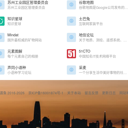
苏州工业园区管理委员会
谷歌地图
苏州工业园区管理委员会
谷歌地图是Google公司发布的电子地图服务。提供含有全球城市政区和交通以及商业信息的矢量地图、不同分辨率的卫星照片和可以用来显示地形和等高线地形视图。
知识星球
土巴兔
知识星球
互联网家装平台
Mindat
地信论坛
国外最权威的矿物网站
关于地质、测绘、遥感系统、全球定位系统的综合性论坛
元素图解
51CTO
每个元素自己的相册
中国知名IT技术网络平台
声同小语种
采麦
小语种学习论坛
一个分享生活中美好事物的社会化网络社区
偷渡鱼 2016-2026
京ICP备16001874号-1
关于本站
留言反馈
更新日志
网站