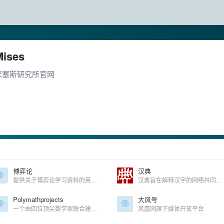
Mises
米塞斯研究所官网
博弈论
汉典
提供关于博弈论学习资料的英文网站
汉典旨在解释汉字的网络共同协作编写在线汉语辞典
Polymathprojects
大风号
一个由四位顶尖数学家联合建立的博客，致力于数学上的多领域合作研究
凤凰网旗下媒体开放平台