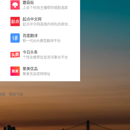
蘑菇街
上百个时尚主播帮你搭配选款
起点中文网
起点中文网是国内领先的原创文学网站
百度翻译
新一代AI大模型翻译平台
今日头条
个性化推荐信息资讯聚合平台
聚美优品
略,旅游社交分享网站
聚美优品官网地址
地图
壁纸下载