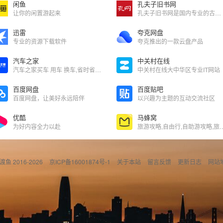
闲鱼
孔夫子旧书网
让你的闲置游起来
孔夫子旧书网是国内专业的古旧书交易平台
迅雷
夸克网盘
专业的资源下载软件
夸克推出的一款云盘产品
汽车之家
中关村在线
汽车之家买车 用车 换车,省时省心省钱
中关村在线大中华区专业IT网站
百度网盘
百度贴吧
百度网盘，让美好永远陪伴
以兴趣为主题的互动交流社区
优酷
马蜂窝
为好内容全力以赴
旅游攻略,自由行,自助游攻
偷渡鱼 2016-2026
京ICP备16001874号-1
关于本站
留言反馈
更新日志
网站