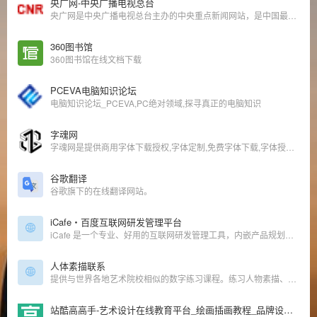
央广网-中央广播电视总台
央广网是中央广播电视总台主办的中央重点新闻网站，是中国最具影响力的网络媒体之一，也是国内新闻原创报道生产的核心平台和中文互联网原创内容传播的重要节点。
360图书馆
360图书馆在线文档下载
PCEVA电脑知识论坛
电脑知识论坛_PCEVA,PC绝对领域,探寻真正的电脑知识
字魂网
字魂网是提供商用字体下载授权,字体定制,免费字体下载,字体授权,中文字体设计,字体大全以及在线字体转换器的字体网站,致力于让所有人用得起正版字体.
谷歌翻译
谷歌旗下的在线翻译网站。
iCafe・百度互联网研发管理平台
iCafe 是一个专业、好用的互联网研发管理工具，内嵌产品规划、开发计划、执行跟踪、回顾分析、持续改进等众多互联网研发优秀实践，让研发管理轻松高效， 为企业提供基于敏捷开发方法的高效的任务协同工具。
人体素描联系
提供与世界各地艺术院校相似的数字练习课程。练习人物素描、动物、手部与足部、面部表情等。
站酷高高手-艺术设计在线教育平台_绘画插画教程_品牌设计_UI交互设计_平面视觉_运营设计_摄影艺术课程培训