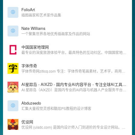
FolioArt
插图画家和艺术家作品集
Nate Williams
一个聚集世界各地优秀插画家及作品的网站
中国国家地理网
最专业的深度旅游体验平台，最具特色的互动社区。中国国家地理新媒体以网络为旗舰,融合手机媒体、电子杂志等新媒体形式,展现中国国家地理品牌的力量,打造中国第一家以专业地理百科知识为基础,线上线下为一体的多元化经营体系。主要经营门户网站、电子杂志、无线增值业务、广告传媒、线下活动、旅游房地产等项目。宗旨：阅古今,行天下,品生活！定位：最权威的地理资讯百科网站,最专业的深度旅游体验平台最具特色的互动社区。
字体传奇
字体传奇网ziticq.com 专注：字体传奇笔画素材，艺术字，商用字体，字体72变，改字，免费字体，字体设计教程，字体辅导，字体标志品牌设计为主，他们为了设计不抛弃，不放弃，旨在共同提高大家的设计水平，为设计而坚持！
AI星踪岛 - AIXZD - 国内专业AI内容平台 - 专注全球AI工具与机器人产业赋能
AI 星踪岛（AIXZD）是国内专业的AI内容与机器人产业服务平台。依托优设网14年行业积淀，服务千万级用户，汇聚全球AI人才、工具教程，链接优质AI产业资源，打造一站式AI学习与产业赋能平台。助力用户在AI时代高效学习与决策，提升超级个体、OPC一人公司与AI企业的品牌影响力，实现全域获客及数字化升级，共建AI产业新生态。
Abduzeedo
汇集大量视觉灵感和酷炫PS教程的设计博客
优设网
优设网 (uisdc.com) 是国内设计师入门到进阶的专业设计网站。AIGC及设计内容全面及时，全网粉丝过千万。专注前沿设计趋势和设计方法论，拥有原创独家设计内容和设计师网站导航。提供AIGC教程、灵感素材、UI设计、平面设计、网页设计、电商设计、SDC网站推荐。