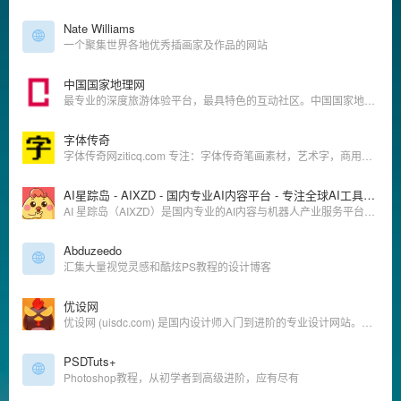
Nate Williams
一个聚集世界各地优秀插画家及作品的网站
中国国家地理网
最专业的深度旅游体验平台，最具特色的互动社区。中国国家地理新媒体以网络为旗舰,融合手机媒体、电子杂志等新媒体形式,展现中国国家地理品牌的力量,打造中国第一家以专业地理百科知识为基础,线上线下为一体的多元化经营体系。主要经营门户网站、电子杂志、无线增值业务、广告传媒、线下活动、旅游房地产等项目。宗旨：阅古今,行天下,品生活！定位：最权威的地理资讯百科网站,最专业的深度旅游体验平台最具特色的互动社区。
字体传奇
字体传奇网ziticq.com 专注：字体传奇笔画素材，艺术字，商用字体，字体72变，改字，免费字体，字体设计教程，字体辅导，字体标志品牌设计为主，他们为了设计不抛弃，不放弃，旨在共同提高大家的设计水平，为设计而坚持！
AI星踪岛 - AIXZD - 国内专业AI内容平台 - 专注全球AI工具与机器人产业赋能
AI 星踪岛（AIXZD）是国内专业的AI内容与机器人产业服务平台。依托优设网14年行业积淀，服务千万级用户，汇聚全球AI人才、工具教程，链接优质AI产业资源，打造一站式AI学习与产业赋能平台。助力用户在AI时代高效学习与决策，提升超级个体、OPC一人公司与AI企业的品牌影响力，实现全域获客及数字化升级，共建AI产业新生态。
Abduzeedo
汇集大量视觉灵感和酷炫PS教程的设计博客
优设网
优设网 (uisdc.com) 是国内设计师入门到进阶的专业设计网站。AIGC及设计内容全面及时，全网粉丝过千万。专注前沿设计趋势和设计方法论，拥有原创独家设计内容和设计师网站导航。提供AIGC教程、灵感素材、UI设计、平面设计、网页设计、电商设计、SDC网站推荐。
PSDTuts+
Photoshop教程，从初学者到高级进阶，应有尽有