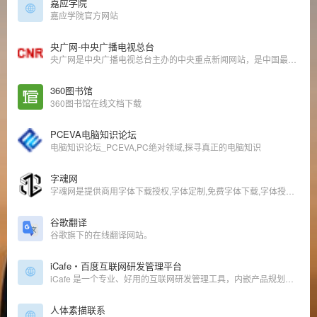
嘉应学院
嘉应学院官方网站
央广网-中央广播电视总台
央广网是中央广播电视总台主办的中央重点新闻网站，是中国最具影响力的网络媒体之一，也是国内新闻原创报道生产的核心平台和中文互联网原创内容传播的重要节点。
360图书馆
360图书馆在线文档下载
PCEVA电脑知识论坛
电脑知识论坛_PCEVA,PC绝对领域,探寻真正的电脑知识
字魂网
字魂网是提供商用字体下载授权,字体定制,免费字体下载,字体授权,中文字体设计,字体大全以及在线字体转换器的字体网站,致力于让所有人用得起正版字体.
谷歌翻译
谷歌旗下的在线翻译网站。
iCafe・百度互联网研发管理平台
iCafe 是一个专业、好用的互联网研发管理工具，内嵌产品规划、开发计划、执行跟踪、回顾分析、持续改进等众多互联网研发优秀实践，让研发管理轻松高效， 为企业提供基于敏捷开发方法的高效的任务协同工具。
人体素描联系