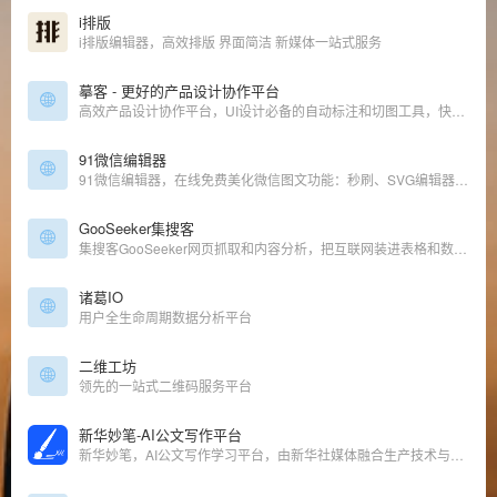
i排版
i排版编辑器，高效排版 界面简洁 新媒体一站式服务
摹客 - 更好的产品设计协作平台
高效产品设计协作平台，UI设计必备的自动标注和切图工具，快速交互，多样批注，全貌面板，团队管理，支持Sketch、PS、XD插件上传。让产品团队协作更高效、更轻松。
91微信编辑器
91微信编辑器，在线免费美化微信图文功能：秒刷、SVG编辑器、二维码生成器、微信采集、OCR文字识别、网页配色、在线图片压缩等，轻松美化微信图文样式。
GooSeeker集搜客
集搜客GooSeeker网页抓取和内容分析，把互联网装进表格和数据库，文本分词情感分析，Mac 版爬虫，分享规则，微博内容分析。
诸葛IO
用户全生命周期数据分析平台
二维工坊
领先的一站式二维码服务平台
新华妙笔-AI公文写作平台
新华妙笔，AI公文写作学习平台，由新华社媒体融合生产技术与系统国家重点实验室与博特智能公司联合研发。集查、写、审、问、学一体，集合了范文参考资料、写作素材、智能写作、校对纠错、润色续写等特色功能。帮助公务员、事业单位人员、国企人员的机关公文写作场景，快速拟稿，降低内容风险，擅长工作总结、竞聘材料、发言稿、工作简报等材料等智能写作。