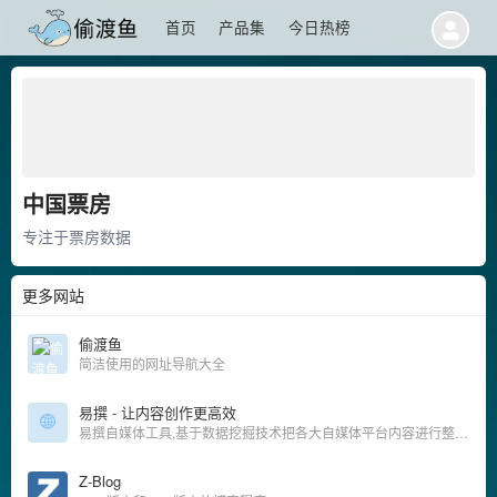
首页
产品集
今日热榜
中国票房
专注于票房数据
更多网站
偷渡鱼
简洁使用的网址导航大全
易撰 - 让内容创作更高效
易撰自媒体工具,基于数据挖掘技术把各大自媒体平台内容进行整合分析,为自媒体作者提供在运营过程中需要用到的实时热点追踪,爆文素材,视频素材微信文章编辑器排版,标题生成及原创度检测等服务.
Z-Blog