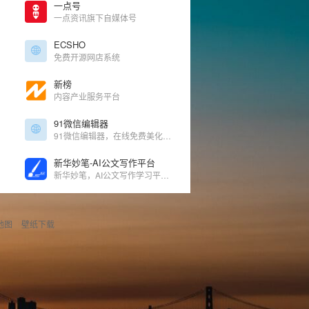
一点号
一点资讯旗下自媒体号
ECSHO
免费开源网店系统
新榜
内容产业服务平台
91微信编辑器
91微信编辑器，在线免费美化微信图文功能：秒刷、SVG编辑器、二维码生成器、微信采集、OCR文字识别、网页配色、在线图片压缩等，轻松美化微信图文样式。
新华妙笔-AI公文写作平台
新华妙笔，AI公文写作学习平台，由新华社媒体融合生产技术与系统国家重点实验室与博特智能公司联合研发。集查、写、审、问、学一体，集合了范文参考资料、写作素材、智能写作、校对纠错、润色续写等特色功能。帮助公务员、事业单位人员、国企人员的机关公文写作场景，快速拟稿，降低内容风险，擅长工作总结、竞聘材料、发言稿、工作简报等材料等智能写作。
地图
壁纸下载