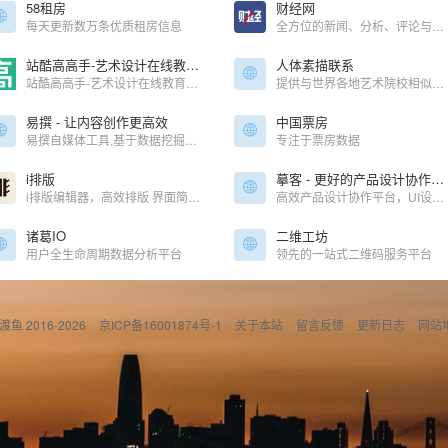
58租房
财经网
每天更新数万条优质租房信息
全方位的新闻、分析、评论与可信赖的信息源
站酷高高手-艺术设计在线教育平台_绘画插画教程_品牌设计_UI交互设计_平面视觉_运营设计_摄影艺术课程培训
人体素描联系
站酷高高手-艺术设计在线教育平台,站酷旗下品牌。提供视觉运营设计、摄影摄像、品牌设计、绘画插画、三维影视动漫等领域的专业课程培训服务,已拥有超百万学员,不论是零基础的设计爱好者、亟待入行的设计新人,还是自驱进阶的设计从业者,都可以通过3000余门包罗万象的在线课程,随时链接行业高手,学习前沿知识,快速提升职业竞争力。
提供与世界各地艺术院校相似的数字练习课程。练习人物素描、动物、手部与足部、面部表情等。
易撰 - 让内容创作更高效
中国票房
易撰自媒体工具,基于数据挖掘技术把各大自媒体平台内容进行整合分析,为自媒体作者提供在运营过程中需要用到的实时热点追踪,爆文素材,视频素材微信文章编辑器排版,标题生成及原创度检测等服务.
专注于票房数据
i排版
摹客 - 更好的产品设计协作平台
i排版编辑器，高效排版 界面简洁 新媒体一站式服务
高效产品设计协作平台，UI设计必备的自动标注和切图工具，快速交互，多样批注，全貌面板，团队管理，支持Sketch、PS、XD插件上传。让产品团队协作更高效、更轻松。
诸葛IO
二维工坊
用户全生命周期数据分析平台
领先的一站式二维码服务平台
偷渡鱼 2016-2026
京ICP备16001874号-1
关于本站
留言反馈
更新日志
网站