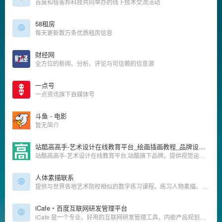
百度和极客邦科技共同举办的线下技术交流活动
58租房
每天更新数万条优质租房信息
财经网
全方位的新闻、分析、评论与可信赖的信息源
一点号
一点资讯旗下自媒体号
斗鱼 - 电影
暂无简介
站酷高高手-艺术设计在线教育平台_绘画插画教程_品牌设计_UI交互设计_平面视觉_运营设计_摄影艺术课程培训
站酷高高手-艺术设计在线教育平台,站酷旗下品牌。提供视觉运营设计、摄影摄像、品牌设计、绘画插画、三维影视动漫等领域的专业课程培训服务,已拥有超百万学员,不论是零基础的设计爱好者、亟待入行的设计新人,还是自驱进阶的设计从业者,都可以通过3000余门包罗万象的在线课程,随时链接行业高手,学习前沿知识,快速提升职业竞争力。
人体素描联系
提供与世界各地艺术院校相似的数字练习课程。练习人物素描、动物、手部与足部、面部表情等。
iCafe・百度互联网研发管理平台
iCafe 是一个专业、好用的互联网研发管理工具，内嵌产品规划、开发计划、执行跟踪、回顾分析、持续改进等众多互联网研发优秀实践，让研发管理轻松高效， 为企业提供基于敏捷开发方法的高效的任务协同工具。