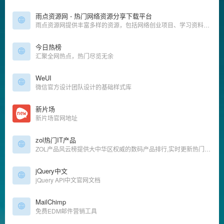
雨点资源网 - 热门网络资源分享下载平台
雨点资源网提供丰富多样的资源，包括网络创业项目、学习资料、实用软件、学科资源等各类信息，通过我们的平台，您可以方便地获取到各种优质的资源。
今日热榜
汇聚全网热点，热门尽览无余
WeUI
微信官方设计团队设计的基础样式库
新片场
新片场官网地址
zol热门IT产品
ZOL产品风云榜提供大中华区权威的数码产品排行,实时更新热门IT产品动态,包括手机排行榜,笔记本排行榜,数码相机排行榜,液晶电视排行榜,空调排行榜,洗衣机排行榜,冰箱排行榜等所有it产品排行
jQuery中文
jQuery API中文官网文档
MailChimp
免费EDM邮件营销工具