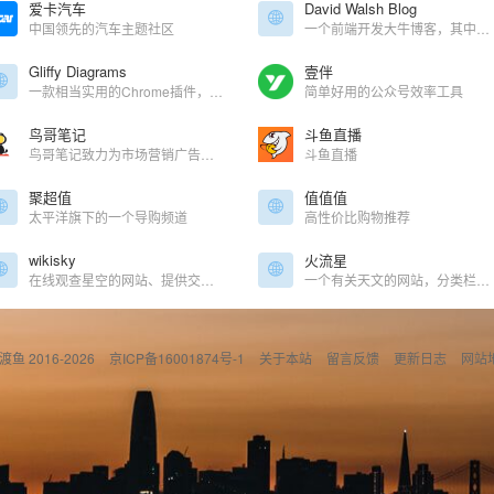
爱卡汽车
David Walsh Blog
中国领先的汽车主题社区
一个前端开发大牛博客，其中包含有关JavaScript，HTML5，AJAX，PHP，CSS，WordPress以及其他开发的教程。
Gliffy Diagrams
壹伴
一款相当实用的Chrome插件，可以离线绘制各种图表
简单好用的公众号效率工具
鸟哥笔记
斗鱼直播
鸟哥笔记致力为市场营销广告人打造一个集互联网广告、推广、运营、营销增长为主的学习交流平台。鸟哥笔记-讲述营销的故事！专注于网络广告、营销、运营、推广、品牌等专业知识分享，广告营销资源对接，赋能广告市场营销从业者。
斗鱼直播
聚超值
值值值
太平洋旗下的一个导购频道
高性价比购物推荐
wikisky
火流星
在线观查星空的网站、提供交互的行星数据
一个有关天文的网站，分类栏目有“特别报道 星空写真 海外文摘 观测日志 天文人事”
偷渡鱼 2016-2026
京ICP备16001874号-1
关于本站
留言反馈
更新日志
网站