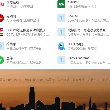
国际在线
126邮箱
读懂国际，点赞中国
网易126邮箱官网地址
光明网
LookAE
知识分子的网上精神家园
LookAE.com 是大众脸为您提供的CG后期技术交流平台，欢迎您的到来。
CCTV3综艺频道高清直播_CCTV节目官网_央视网
硬核指南 - 专注收录免费且优质的影音娱乐网站
CCTV-3综艺频道直播页提供CCTV-3综艺频道24小时高清直播信号，是网民全天候收看CCTV-3的最佳平台。
硬核指南，专注收录免费且优质的影音娱乐网站，精选影音、二次元、音乐、游戏、壁纸、电子书的免费网站和APP，让你的娱乐生活「硬核」起来！硬核指南，够高清才是真硬核！
绘萌芽
LOGO神器
免费绘画教程学习交流平台
智能LOGO设计生成器
壹伴
Gliffy Diagrams
简单好用的公众号效率工具
一款相当实用的Chrome插件，可
偷渡鱼 2016-2026
京ICP备16001874号-1
关于本站
留言反馈
更新日志
网站