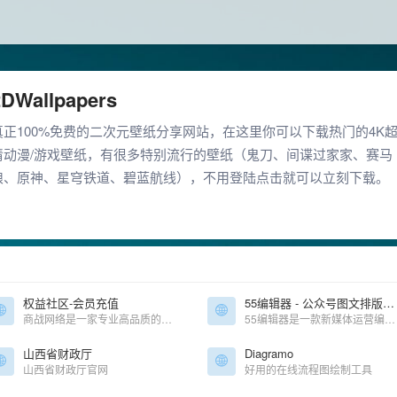
2DWallpapers
真正100%免费的二次元壁纸分享网站，在这里你可以下载热门的4K
清动漫/游戏壁纸，有很多特别流行的壁纸（鬼刀、间谍过家家、赛马
娘、原神、星穹铁道、碧蓝航线），不用登陆点击就可以立刻下载。
权益社区-会员充值
55编辑器 - 公众号图文排版工具
商战网络是一家专业高品质的权益综合服务平台,旨在提供安全、高效、便捷的生活方式,帮助您足不出户轻松实现高品质收益,主营视频会员、美食饮品、购物礼品卡、积分、加油卡等多种权益服务。
55编辑器是一款新媒体运营编辑器效率的工具，最核心的是微信公众号图片一键排版，提供了丰富的模板和样式素材，可以做到图片和文字超快排版。
山西省财政厅
Diagramo
山西省财政厅官网
好用的在线流程图绘制工具