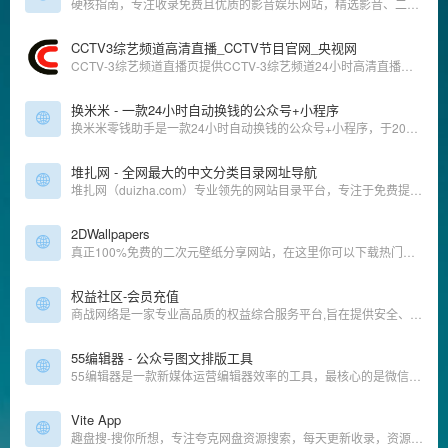
硬核指南，专注收录免费且优质的影音娱乐网站，精选影音、二次元、音乐、游戏、壁纸、电子书的免费网站和APP，让你的娱乐生活「硬核」起来！硬核指南，够高清才是真硬核！
CCTV3综艺频道高清直播_CCTV节目官网_央视网
CCTV-3综艺频道直播页提供CCTV-3综艺频道24小时高清直播信号，是网民全天候收看CCTV-3的最佳平台。
换米米 - 一款24小时自动换钱的公众号+小程序
换米米零钱助手是一款24小时自动换钱的公众号+小程序，于2022年创建，经历了短暂的博弈，如今已是屹立在行业顶端的平台。支持微信转支付宝，支付宝转微信，无需审核，24小时自动秒到！余额互转，余额互换的平台！
堆扎网 - 全网最大的中文分类目录网址导航
堆扎网（duizha.com）专业领先的网站目录平台，专注于免费提交和整理国内各行业排名前列的众多知名网站，我们的目标是打造一个全面、权威、专业的网站目录平台，助力用户快速定位所需信息，提升网络浏览效率。
2DWallpapers
真正100%免费的二次元壁纸分享网站，在这里你可以下载热门的4K超清动漫/游戏壁纸，有很多特别流行的壁纸（鬼刀、间谍过家家、赛马娘、原神、星穹铁道、碧蓝航线），不用登陆点击就可以立刻下载。
权益社区-会员充值
商战网络是一家专业高品质的权益综合服务平台,旨在提供安全、高效、便捷的生活方式,帮助您足不出户轻松实现高品质收益,主营视频会员、美食饮品、购物礼品卡、积分、加油卡等多种权益服务。
55编辑器 - 公众号图文排版工具
55编辑器是一款新媒体运营编辑器效率的工具，最核心的是微信公众号图片一键排版，提供了丰富的模板和样式素材，可以做到图片和文字超快排版。
Vite App
趣盘搜-搜你所想，专注夸克网盘资源搜索，每天更新收录，资源应有尽有，影视、电影、电子书、小说、美图、课程资料等等，等你来搜！