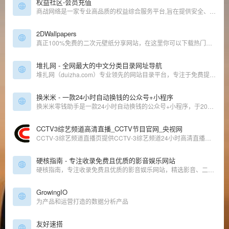
权益社区-会员充值
商战网络是一家专业高品质的权益综合服务平台,旨在提供安全、高效、便捷的生活方式,帮助您足不出户轻松实现高品质收益,主营视频会员、美食饮品、购物礼品卡、积分、加油卡等多种权益服务。
2DWallpapers
真正100%免费的二次元壁纸分享网站，在这里你可以下载热门的4K超清动漫/游戏壁纸，有很多特别流行的壁纸（鬼刀、间谍过家家、赛马娘、原神、星穹铁道、碧蓝航线），不用登陆点击就可以立刻下载。
堆扎网 - 全网最大的中文分类目录网址导航
堆扎网（duizha.com）专业领先的网站目录平台，专注于免费提交和整理国内各行业排名前列的众多知名网站，我们的目标是打造一个全面、权威、专业的网站目录平台，助力用户快速定位所需信息，提升网络浏览效率。
换米米 - 一款24小时自动换钱的公众号+小程序
换米米零钱助手是一款24小时自动换钱的公众号+小程序，于2022年创建，经历了短暂的博弈，如今已是屹立在行业顶端的平台。支持微信转支付宝，支付宝转微信，无需审核，24小时自动秒到！余额互转，余额互换的平台！
CCTV3综艺频道高清直播_CCTV节目官网_央视网
CCTV-3综艺频道直播页提供CCTV-3综艺频道24小时高清直播信号，是网民全天候收看CCTV-3的最佳平台。
硬核指南 - 专注收录免费且优质的影音娱乐网站
硬核指南，专注收录免费且优质的影音娱乐网站，精选影音、二次元、音乐、游戏、壁纸、电子书的免费网站和APP，让你的娱乐生活「硬核」起来！硬核指南，够高清才是真硬核！
GrowingIO
为产品和运营打造的数据分析产品
友好速搭