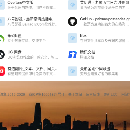
Overture中文版
黄历通 - 老黄历吉日吉时查询
关于音乐的制作，用户不仅需要将脑海的完整的音律以乐器进行表达，更重要的是配合自己的乐理知识，将音乐以曲谱的方式进行编辑，所以小编为你准备Overture中文版这款工具，它为用户提供了专业的乐谱编辑功能，提供了多种乐曲如钢琴、吉他、架子鼓等相关的乐谱编辑窗口，让用户可以使用熟悉的乐理标记来完成乐谱的制
黄历通为您提供传承千年的老黄历在线查询服务，轻触页面即可从古籍精髓中提炼今日吉时吉向，精准解析订婚、嫁娶、乔迁、开市等人生大事的‌天时密钥‌。历法数据经古籍校验与现代天文算法融合，即时呈现‌黄道吉日、时辰宜忌、生肖冲合‌，助您循古法而不拘于古，知天时更善用其时。
八号影视 - 最新高清热播电影-好看的电视剧免费在线观看!
GitHub - palxiao/poster-desig
八号影视 BaHaoTv.Com您推荐最新最新的电影,电视剧,综艺,动漫高清在线观看,无需下载任何播放器即可在线免费观看,欢迎泡芙影视网影迷们来本站免费观看电影,动漫及电视剧。
一款漂亮且功能强大的在线海报设计器，图片编辑器，仿稿定设计，适用于多种场景：海报生成、电商产品图、文章长图、视频/公众号封面等。A beautiful online image designer, suitable for various scenarios like generate posters, making design easier! - palxiao/poster-design
永硕E盘
Box
专业数据存储、交流平台
在线文件共享以及云端内容管理服务平台
UC 网盘
腾讯文档
UC浏览器推出的一款安全、智能、不限速的网盘产品
腾讯文档
有道翻译_文本、文档、网页、在线即时翻译
变形金刚中国联盟
有道翻译提供即时免费的中文、英语、日语、韩语、法语、德语、俄语、西班牙语、葡萄牙语、越南语、印尼语、意大利语、荷兰语、泰语全文翻译、网页翻译、文档翻译、PDF翻译、DOC翻译、PPT翻译、人工翻译、
变形金刚爱好者的聚集地
偷渡鱼 2016-2026
京ICP备16001874号-1
关于本站
留言反馈
更新日志
网站