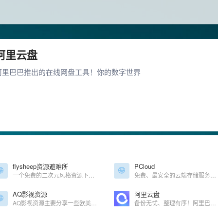
阿里云盘
阿里巴巴推出的在线网盘工具！你的数字世界
flysheep资源避难所
PCloud
一个免费的二次元风格资源下载站 收录steam epic 单机资源 switch游戏
免费、最安全的云端存储服务、网盘
AQ影视资源
阿里云盘
AQ影视资源主要分享一些欧美剧，韩剧，日剧，港台剧，泰剧等影视资源，属于个人影视更新站点！以夸克，迅雷网盘为主，后续可能会添加其他网盘，喜欢追剧的朋友关注我的公众号，微信搜索 “AQ网盘资源”或 wpzy_cc
备份无忧、整理有序！阿里巴巴集团出品