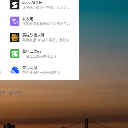
suno AI音乐
让灵感，成为一首歌。苏诺之音 Suno AI 聚焦中文音乐创作场景，帮助没有专业作曲经验的用户快速把主题、情绪、歌词片段或使用场景转化为歌曲小样和完整音乐作品。
歌曲免费下载
爱发电
连接创作者与粉丝的会员制平台
英雄联盟攻略
英雄联盟101战争学院，推荐攻略，视频攻略，解说视频
草料二维码
一站式二维码生成工具
夸克网盘
易
夸克推出的一款云盘产品
地图
壁纸下载