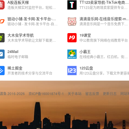
A股连板天梯
TT123卖家导航-TikTok电商门户|海外短视频运营导航
连板天梯实时监控平台，轻松掌握连板个股动态
TT123是为跨境卖家提供专业的TikTok运营工具导航，面向TikTok Shop开店及运营者提供TikTok小店运营、学习教程、工具、直播、变现、数据分析、广告投放、社媒营销等一站式服务，帮助TK卖家更简单、更高效的运营。
链动小铺-发卡网-发卡平台-自动发卡网-专注直清的自动发卡网,链动小铺发卡网
滴滴音乐网-在线音乐搜索-mp3
链动小铺 - 发卡网-发卡平台-自动发卡网-专注直清的自动发卡网,链动小铺发卡网
滴滴音乐网是一个音乐免费下载的网站,歌曲免费下载,mp3免费下载,音乐免费下载,myfreemp3音乐,在线音乐播放器,具有音乐搜索,播放,下载,歌词下载等功能.
大木虫学术导航
19课堂
大木虫学术导航让文献下载更便捷
中公教育旗下网络在线教育平台
24Mail
小霸王
临时电子邮箱
在线经典小霸王、红白机、街机游戏
稀土掘金
123云盘
开发者的技术分享与交流平台
用123云盘分享，下载文件更容
偷渡鱼 2016-2026
京ICP备16001874号-1
关于本站
留言反馈
更新日志
网站