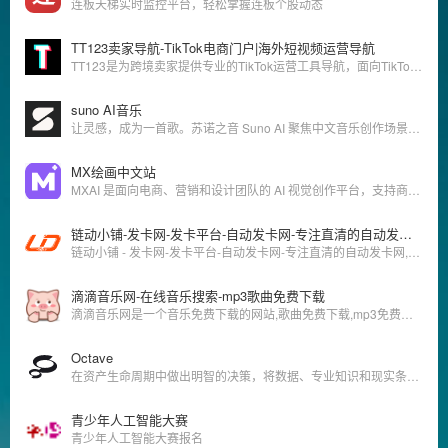
连板天梯实时监控平台，轻松掌握连板个股动态
TT123卖家导航-TikTok电商门户|海外短视频运营导航
TT123是为跨境卖家提供专业的TikTok运营工具导航，面向TikTok Shop开店及运营者提供TikTok小店运营、学习教程、工具、直播、变现、数据分析、广告投放、社媒营销等一站式服务，帮助TK卖家更简单、更高效的运营。
suno AI音乐
让灵感，成为一首歌。苏诺之音 Suno AI 聚焦中文音乐创作场景，帮助没有专业作曲经验的用户快速把主题、情绪、歌词片段或使用场景转化为歌曲小样和完整音乐作品。
MX绘画中文站
MXAI 是面向电商、营销和设计团队的 AI 视觉创作平台，支持商品图、模特试穿、活动海报、详情页素材等商业视觉内容高效生成。
链动小铺-发卡网-发卡平台-自动发卡网-专注直清的自动发卡网,链动小铺发卡网
链动小铺 - 发卡网-发卡平台-自动发卡网-专注直清的自动发卡网,链动小铺发卡网
滴滴音乐网-在线音乐搜索-mp3歌曲免费下载
滴滴音乐网是一个音乐免费下载的网站,歌曲免费下载,mp3免费下载,音乐免费下载,myfreemp3音乐,在线音乐播放器,具有音乐搜索,播放,下载,歌词下载等功能.
Octave
在资产生命周期中做出明智的决策，将数据、专业知识和现实条件相结合，以改进规划、提升绩效和增强应对能力。
青少年人工智能大赛
青少年人工智能大赛报名