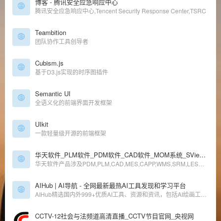
博客 - 腾讯安全应急响应中心
腾讯安全应急响应中心,Tencent Security Response Center,TSRC
Teambition
团队协作工具创导者
Cubism.js
基于D3.js实现的时序图插件
Semantic UI
全语义化的前端界面开发框架
UIkit
一款轻量级开源的前端框架
华天软件_PLM软件_PDM软件_CAD软件_MOM系统_SView系统_SVMAN软件_CAPP软件_CAD_CAD软件_MES系统_
华天软件产品涉及PDM,PLM,CAD,MES,CAPP,WMS,SRM,LES系统软件,拥有自主版权的三维CAD/CAM软件SINOVATION.作为以3D为核心的智能制造软件服务商,专注于制造业信息化领域,服务行业及领域有航空航天、汽车整车及零部件、重型机械、高科技电子、冲压模具、轴承、机器人、教育、石化、数字化医疗、建筑BIM等.
AIHub | AI导航 - 全网最新最热AI工具发现和学习平台
AIHub精选国内外999+优质AI工具、资源和资讯，包括AI绘画工具、AI写作工具、AI聊天工具、AI音视频工具、AI办公工具、AI游戏制作工具、AI营销工具等AI工具大全。我们希望通过努力，让更多个人和企业，了解人工智能，用好人工智能，高效工作，快乐生活。
CCTV-12社会与法频道高清直播_CCTV节目官网_央视网