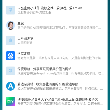
国服查价小插件-流放之路 - 爱游戏，爱17173!
国服查价小插件-流放之路
豆包
豆包是你的 AI 聊天智能对话问答助手，写作文案翻译情感陪伴编程全能工具。豆包为你答疑解惑，提供灵感，辅助创作，也可以和你畅聊任何你感兴趣的话题。
火星图浏览
火星图浏览
洛克定律
洛克定律是指： 当目标既是未来指向的，又是富有挑战性的时候，它便是最有效的。可以为自己制定一个总的高目标，但一定要为自己制定一个更重要的实施目标的步骤。千万别想着一步登天，多为自己制定几个篮球架子，然后一个个地去克服和战胜它，久而久之你就会发现，你已经站在了成功之巅。
深度导航 - 分享互联网最具价值的网站
深度网址导航(deepdh.com)是国内首屈一指的导航分类平台，收录国内外各类型网站供网友检索，深度网址导航致力于为广大用户推荐各行各业优秀网站，国内外网站大全尽在深度导航。
爱达杂货铺 | 收集那些有用的东西|爱达导航
爱达杂货铺收集精品网络免费资源、包括免费视频、网盘搜索、软件、网站和各类资源，欢迎前来探索。
动漫频道-动画片大全-动画电影-高清正版动漫视频-爱奇艺
爱奇艺动漫频道拥有高清正版动漫视频库，动漫视频、动画电影、动画片在线观看。动漫视频内容丰富全面，正版高清，播放流畅，类型包含日本动漫、欧美动漫、国产动漫、电视动画、动画电影、卡通动漫等动