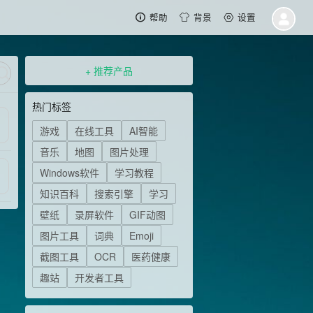
帮助
背景
设置
+ 推荐产品
热门标签
游戏
在线工具
AI智能
音乐
地图
图片处理
Windows软件
学习教程
知识百科
搜索引擎
学习
壁纸
录屏软件
GIF动图
图片工具
词典
Emoji
截图工具
OCR
医药健康
趣站
开发者工具