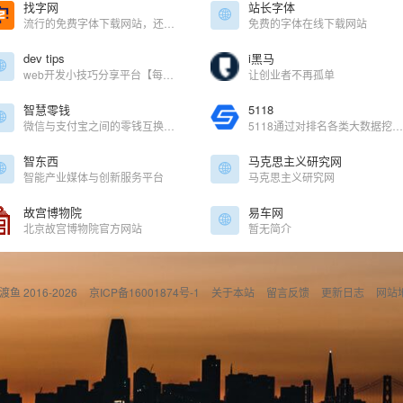
找字网
站长字体
流行的免费字体下载网站，还可以在线设计字体。
免费的字体在线下载网站
dev tips
i黑马
web开发小技巧分享平台【每周推送分享】
让创业者不再孤单
智慧零钱
5118
微信与支付宝之间的零钱互换，就选择智慧零钱！
5118通过对排名各类大数据挖掘,提供关键词挖掘,行业词库,站群权重监控,关键词排名监控,指数词,流量词挖掘工具等排名工作人员必备百度站长工具平台
智东西
马克思主义研究网
智能产业媒体与创新服务平台
马克思主义研究网
故宫博物院
易车网
北京故宫博物院官方网站
暂无简介
偷渡鱼 2016-2026
京ICP备16001874号-1
关于本站
留言反馈
更新日志
网站