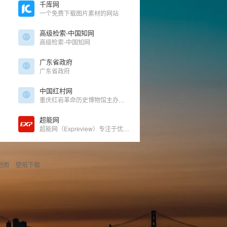
千库网
一个免费下载图片素材的网站
高级检索-中国知网
高级检索-中国知网
广东省政府
广东省政府
中国红村网
重庆红岩革命历史博物馆主办的红色资源第一门户
超能网
超能网（Expreview）专注于优质创造，致力于价值传播，提供100%原创科技资讯。
地图
壁纸下载