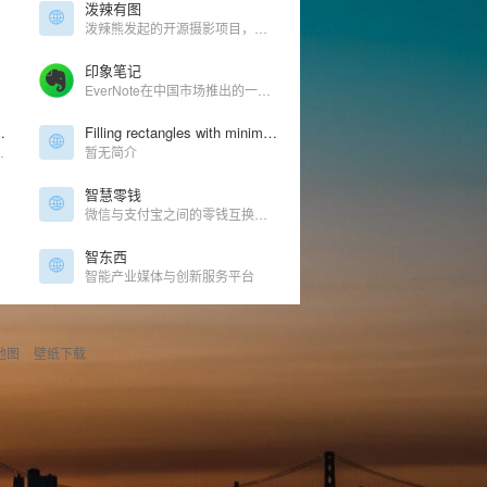
泼辣有图
泼辣熊发起的开源摄影项目，每周更新十张质量最高的照片
印象笔记
EverNote在中国市场推出的一款个人、团队云笔记工具
 Internet for your phone
Filling rectangles with minimum number of integer-sided squares
they also spare you the need to pay roaming fees!
暂无简介
智慧零钱
微信与支付宝之间的零钱互换，就选择智慧零钱！
智东西
智能产业媒体与创新服务平台
地图
壁纸下载