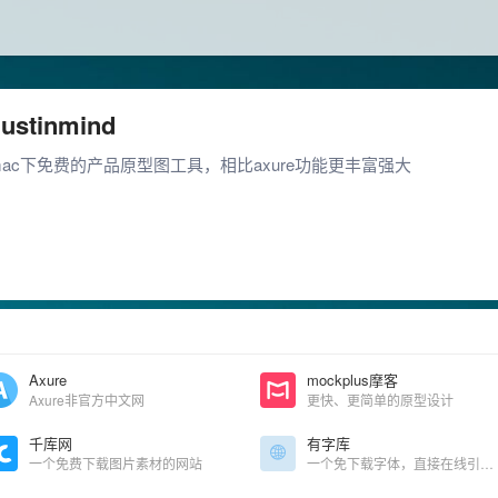
Justinmind
mac下免费的产品原型图工具，相比axure功能更丰富强大
Axure
mockplus摩客
Axure非官方中文网
更快、更简单的原型设计
千库网
有字库
一个免费下载图片素材的网站
一个免下载字体，直接在线引用字体的网站