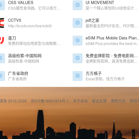
CSS VALUES
UI MOVEMENT
CSS属性查询器。它可以很方便地查找一个CSS属性，并且可以迅速地浏览可能的value值。
是一个精心策划的UI动效设计合集，包括从聊天窗口到菜单等等。你可以通过邮件订阅获得每周的灵感素材推送
CCTV5
pdf之家
http://tv.cctv.com/live/cctv5/
最新最全的PDF杂志、PDF图书等PDF资源免费下载
墨刀
eSIM Plus Mobile Data Plans: Get fast
免费的移动应用原型与线框图工具
eSIM Plus provides the best mobile data plans that cover 159+ countries. Easy to install and use, 
高级检索-中国知网
免费金牌影院 - 免费电影网站、免费看剧、弹幕追剧！
高级检索-中国知网
金牌影院官网，高清免费追剧，弹幕追剧。高峰不卡顿，蓝光高画质，全网影视，更新快。最新电影、最新热播剧、最新动漫、最新美剧、最新综艺。是一个好用，资源多的免费手机影视网站。
广东省政府
方方格子
广东省政府
Excel求助，找方方格子
偷渡鱼 2016-2026
京ICP备16001874号-1
关于本站
留言反馈
更新日志
网站