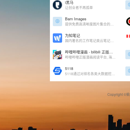
i黑马
让创业者不再孤单
Barn Images
提供免费高清晰度图片集合的站点，还有专辑精选
为知笔记
国内著名的工作笔记类云笔记产品
哔哩哔哩漫画 - bilibili 正版漫画平台
哔哩哔哩正版漫画阅读平台, 海量官方漫画连载在线观看, 二次元动漫迷的追漫神器.
5118
5118通过对排名各类大数据挖掘,提供关键词挖掘,行业词库,站群权重监控,关键词排名监控,指数词,流量词挖掘工具等排名工作人员必备百度站长工具平台
Copyright ©