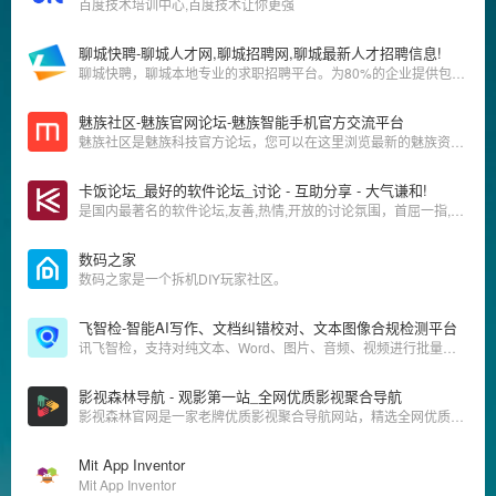
百度技术培训中心,百度技术让你更强
聊城快聘-聊城人才网,聊城招聘网,聊城最新人才招聘信息!
聊城快聘，聊城本地专业的求职招聘平台。为80%的企业提供包括财务、销售、制造、计算机、管理、市场等2000多个类别的岗位人才招聘。每天更新500多高薪职位。是职场人喜爱的聊城人才招聘网。
魅族社区-魅族官网论坛-魅族智能手机官方交流平台
魅族社区是魅族科技官方论坛，您可以在这里浏览最新的魅族资讯、获取 Flyme 更新、交流玩机技巧心得、参与活动互动、分享参与各地魅族魅友家活动、与千万魅友畅谈。魅族社区欢迎您的到来！
卡饭论坛_最好的软件论坛_讨论 - 互助分享 - 大气谦和!
是国内最著名的软件论坛,友善,热情,开放的讨论氛围，首屈一指,打造国内最好的软件交流平台!
数码之家
数码之家是一个拆机DIY玩家社区。
飞智检-智能AI写作、文档纠错校对、文本图像合规检测平台
讯飞智检，支持对纯文本、Word、图片、音频、视频进行批量审查，实现文本校对，并有效识别涉政、违禁、色情、暴恐、辱骂、广告导流等风险内容，节省人工审核成本，提升数据安全性。
影视森林导航 - 观影第一站_全网优质影视聚合导航
影视森林官网是一家老牌优质影视聚合导航网站，精选全网优质第三方影视资源站点，资源丰富，每日更新，观影追剧首选平台，名副其实观影第一站。
Mit App Inventor
Mit App Inventor