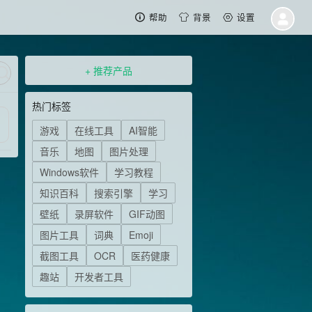
帮助
背景
设置
+ 推荐产品
热门标签
游戏
在线工具
AI智能
音乐
地图
图片处理
Windows软件
学习教程
知识百科
搜索引擎
学习
壁纸
录屏软件
GIF动图
图片工具
词典
Emoji
截图工具
OCR
医药健康
趣站
开发者工具