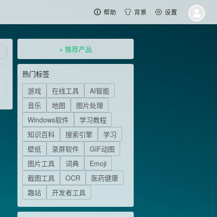
帮助
背景
设置
+ 推荐产品
热门标签
游戏
在线工具
AI智能
音乐
地图
图片处理
Windows软件
学习教程
知识百科
搜索引擎
学习
壁纸
录屏软件
GIF动图
图片工具
词典
Emoji
截图工具
OCR
医药健康
趣站
开发者工具